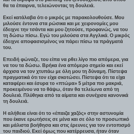
θα τα έπαιρνα, τελειώνοντας τη δουλειά.
Εκεί κατάλαβα ότι ο μικρός με παρακολουθούσε. Μου
μιλούσε έντονα στα ρώσικα και με χειρονομίες μου
έδειχνε την τσάντα και μου ζητούσε, προφανώς, να του
τη δώσω πίσω. Εγώ του μιλούσα στα Αγγλικά. Ο μικρός
έδειχνε αποφασισμένος να πάρει πίσω τα πράγματά
του.
Επειδή φώναζε, του είπα να ρθει λίγο πιο απόμερα, για
να του τα δώσω. Βρήκα ένα απόμερο σημείο και εκεί
άρχισα να τον χτυπάω με όλη μου τη δύναμη. Πίστεψα
πραγματικά ότι τον είχα σκοτώσει. Πίστεψα ότι τα είχα
καταφέρει και έσυρα το «πτώμα» 5 μέτρα πιο μακριά,
προκειμένου να το θάψω, όταν θα τελείωνα από τη
δουλειά. Πλύθηκα από τα αίματα και συνέχισα κανονικά
τη δουλειά.
Η αλήθεια είναι ότι το «έπαιζα χαζός» στην αστυνομία
που έκανε ερωτήσεις σε μένα και σε όλο το προσωπικό
και μάλιστα βοήθησα και στις έρευνες για τον εντοπισμό
του παιδιού. Εκεί όμως που κατέρρευσα, ήταν όταν