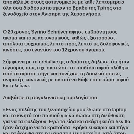
αποκάλυψε στους αστυνομικούς με κάθε λεπτομέρεια
όλα όσα διαδραματίστηκαν το βράδυ της Τρίτης στο
ξενοδοχείο στον Ανισαρά της Χερσονήσου.
Ο 20χρονος Syrino Schrijver άφησε εμβρόντητους
ακόμα και τους αστυνομικούς, καθώς εξιστορούσε
απόλυτα ψύχραιμος λεπτό προς λεπτό τις δολοφονικές
κινήσεις του εναντίον του 12χρονου αγοριού.
Σύμφωνα με το cretalive.gr, ο δράστης δήλωσε ότι ήταν
σίγουρος πως είχε σκοτώσει το παιδί και αφού πλύθηκε
από τα αίματα, πήγε και συνέχισε τη δουλειά του ως
ανιματέρ, κανονικά, με σκοπό να θάψει το πτώμα, αφού
θα τελείωνε.
Διαβάστε τη συγκλονιστική ομολογία του:
«Ενας πελάτης του ξενοδοχείου μου έδωσε στο laptop
και το κινητό του παιδιού για να δώσω στη διεύθυνση
για να τα φυλάξουν. Εγώ τα είδα και σκέφτηκα ότι δεν θα
ήταν άσχημο να τα κρατούσα. Βρήκα ευκαιρία και πήγα
και τα έκρυψα στο parking του ξενοδοχείου, από όπου