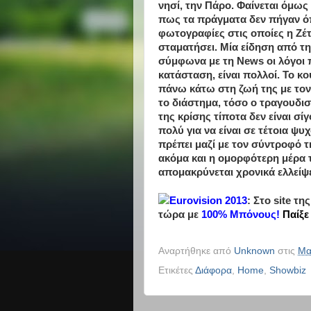
νησί, την Πάρο. Φαίνεται όμως
πως τα πράγματα δεν πήγαν όπ
φωτογραφίες στις οποίες η Ζέτ
σταματήσει.
Μία είδηση από τη
σύμφωνα με τη News οι λόγοι π
κατάσταση, είναι πολλοί. Το κ
πάνω κάτω στη ζωή της με τον
το διάστημα, τόσο ο τραγουδισ
της κρίσης τίποτα δεν είναι σί
πολύ για να είναι σε τέτοια ψ
πρέπει μαζί με τον σύντροφό τ
ακόμα και η ομορφότερη μέρα τ
απομακρύνεται χρονικά ελλείψε
Eurovision 2013
: Στο site τη
τώρα με
100% Μπόνους
!
Παίξε
Αναρτήθηκε από
Unknown
στις
Μα
Ετικέτες
Διάφορα
,
Home
,
Showbiz