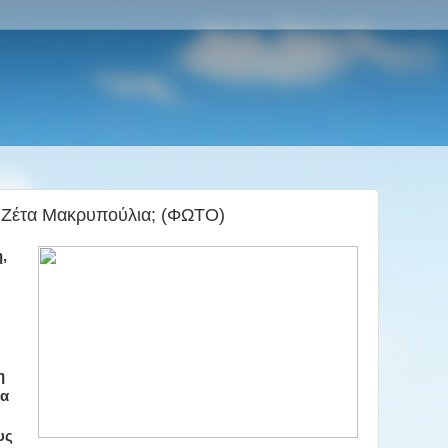
η Ζέτα Μακρυπούλια; (ΦΩΤΟ)
,
η
ια
υς