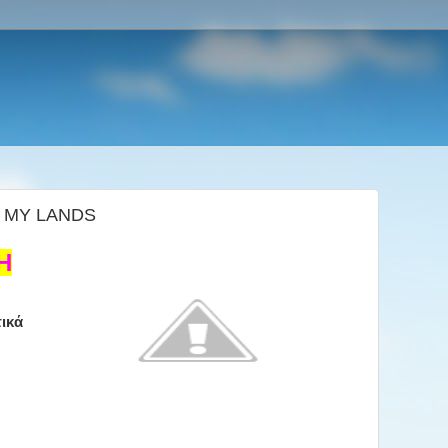
 MY LANDS
Η
τικά