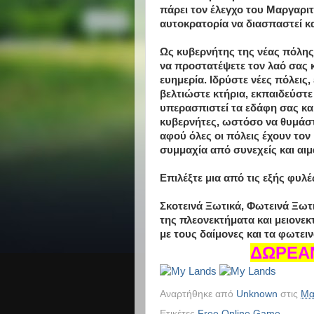
πάρει τον έλεγχο του Μαργαριτ
αυτοκρατορία να διασπαστεί κα
Ως κυβερνήτης της νέας πόλης
να προστατέψετε τον λαό σας κ
ευημερία. Ιδρύστε νέες πόλεις, 
βελτιώστε κτήρια, εκπαιδεύστε
υπερασπιστεί τα εδάφη σας κα
κυβερνήτες, ωστόσο να θυμάστε
αφού όλες οι πόλεις έχουν το
συμμαχία από συνεχείς και αι
Επιλέξτε μια από τις εξής φυλέ
Σκοτεινά Ξωτικά, Φωτεινά Ξωτικ
της πλεονεκτήματα και μειονεκτ
με τους δαίμονες και τα φωτειν
ΔΩΡΕΑΝ
Αναρτήθηκε από
Unknown
στις
Μα
Ετικέτες
Free Online Game