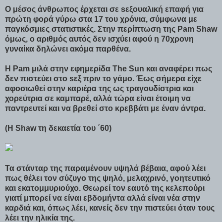
Ο μέσος άνθρωπος έρχεται σε sεξουαλική επαφή για
πρώτη φορά γύρω στα 17 του χρόνια, σύμφωνα με
παγκόσμιες στατιστικές. Στην περίπτωση της Pam Shaw
όμως, ο αριθμός αυτός δεν ισχύει αφού η 70χρονη
γυναίκα δηλώνει ακόμα παρθένα.
Η Pam μιλά στην εφημερίδα The Sun και αναφέρει πως
δεν πιστεύει στο sεξ πριν το γάμο. Έως σήμερα είχε
αφοσιωθεί στην καριέρα της ως τραγουδίστρια και
χορεύτρια σε καμπαρέ, αλλά τώρα είναι έτοιμη να
παντρευτεί και να βρεθεί στο κρεββάτι με έναν άντρα.
(H Shaw τη δεκαετία του ΄60)
Τα στάνταρ της παραμένουν υψηλά βέβαια, αφού λέει
πως θέλει τον σύζυγο της ψηλό, μελαχρινό, γοητευτικό
και εκατομμυριούχο. Θεωρεί τον εαυτό της κελεπούρι
γιατί μπορεί να είναι εβδομήντα αλλά είναι νέα στην
καρδιά και, όπως λέει, κανείς δεν την πιστεύει όταν τους
λέει την ηλικία της.