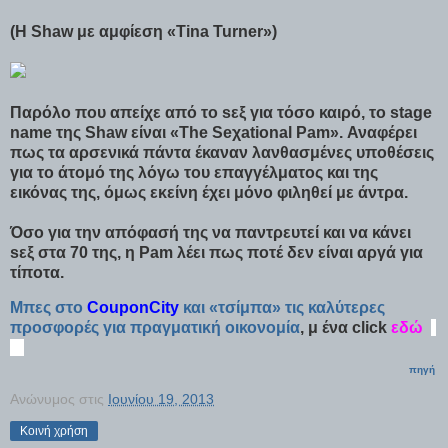
(Η Shaw με αμφίεση «Tina Turner»)
Παρόλο που απείχε από το sεξ για τόσο καιρό, το stage
name της Shaw είναι «The Seχational Pam». Αναφέρει
πως τα αρσενικά πάντα έκαναν λανθασμένες υποθέσεις
για το άτομό της λόγω του επαγγέλματος και της
εικόνας της, όμως εκείνη έχει μόνο φιληθεί με άντρα.
Όσο για την απόφασή της να παντρευτεί και να κάνει
sεξ στα 70 της, η Pam λέει πως ποτέ δεν είναι αργά για
τίποτα.
Μπες στο
CouponCity
και «τσίμπα» τις καλύτερες
προσφορές για πραγματική οικονομία
, μ ένα click
εδώ
-
Π
->
η
πηγή
γ
ή
Ανώνυμος
στις
Ιουνίου 19, 2013
:
Κοινή χρήση
h