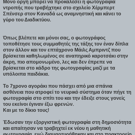
Μόνο οργή μπορεί να προκαλέσει η φωτογραφία
ντροπής που τραβήχτηκε στο σχολείο Χέρμπερτ
Σπένσερ στον Καναδά ως αναμνηστική και κάνει το
γύρο του Διαδικτύου.
Όπως βλέπετε και μόνοι σας, ο φωτογράφος
τοποθέτησε τους συμμαθητές της τάξης τον έναν δίπλα
στον άλλον και τον επτάχρονο Μάιλς Αμπριντζ που
βρίσκεται καθηλωμένος σε αναπηρικό καροτσάκι στην
άκρη, πιο απομονωμένο, λες και δεν έπρεπε να
βρίσκεται στο κάδρο της φωτογραφίας μαζί με τα
υπόλοιπα παιδάκια.
Το 7χρονο αγοράκι που πάσχει από μια σπάνια
ασθένεια που ατροφεί το νευρικό σύστημα όταν πήγε τη
φωτογραφία στο σπίτι του και την έδειξε στους γονείς
του εκείνοι έγιναν έξω φρενών.
Και με το δίκιο τους!
Έδωσαν την εξοργιστική φωτογραφία στη δημοσιότητα
και απαίτησαν να τραβηχτεί εκ νέου η μαθητική
φωτογραφία, ενώ διαμαρτυρήθηκαν και στο πρακτορείο