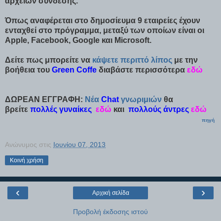
αρχείων σύνδεσης.
Όπως αναφέρεται στο δημοσίευμα 9 εταιρείες έχουν
ενταχθεί στο πρόγραμμα, μεταξύ των οποίων είναι οι
Apple, Facebook, Google και Microsoft.
Δείτε πως μπορείτε να
κάψετε
περιττό
λίπος
με την
βοήθεια του
Green Coffe
διαβάστε περισσότερα
εδώ
ΔΩΡΕΑΝ ΕΓΓΡΑΦΗ:
Νέα
Chat
γνωριμιών
θα
βρείτε
πολλές γυναίκες
εδώ
και
πολλούς άντρες
εδώ
πηγή
Ανώνυμος
στις
Ιουνίου 07, 2013
Κοινή χρήση
‹
›
Αρχική σελίδα
Προβολή έκδοσης ιστού