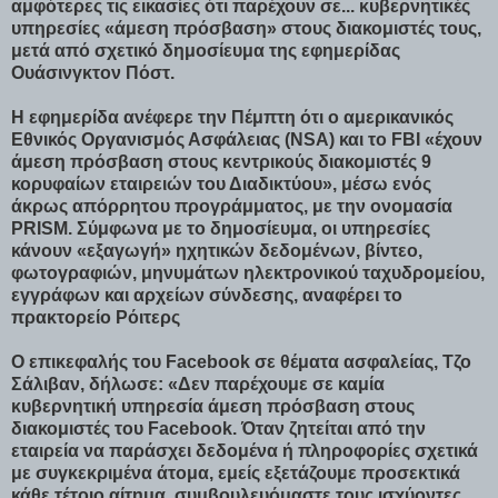
αμφότερες τις εικασίες ότι παρέχουν σε... κυβερνητικές
υπηρεσίες «άμεση πρόσβαση» στους διακομιστές τους,
μετά από σχετικό δημοσίευμα της εφημερίδας
Ουάσινγκτον Πόστ.
Η εφημερίδα ανέφερε την Πέμπτη ότι ο αμερικανικός
Εθνικός Οργανισμός Ασφάλειας (NSA) και το FBI «έχουν
άμεση πρόσβαση στους κεντρικούς διακομιστές 9
κορυφαίων εταιρειών του Διαδικτύου», μέσω ενός
άκρως απόρρητου προγράμματος, με την ονομασία
PRISM. Σύμφωνα με το δημοσίευμα, οι υπηρεσίες
κάνουν «εξαγωγή» ηχητικών δεδομένων, βίντεο,
φωτογραφιών, μηνυμάτων ηλεκτρονικού ταχυδρομείου,
εγγράφων και αρχείων σύνδεσης, αναφέρει το
πρακτορείο Ρόιτερς
Ο επικεφαλής του Facebook σε θέματα ασφαλείας, Τζο
Σάλιβαν, δήλωσε: «Δεν παρέχουμε σε καμία
κυβερνητική υπηρεσία άμεση πρόσβαση στους
διακομιστές του Facebook. Όταν ζητείται από την
εταιρεία να παράσχει δεδομένα ή πληροφορίες σχετικά
με συγκεκριμένα άτομα, εμείς εξετάζουμε προσεκτικά
κάθε τέτοιο αίτημα, συμβουλευόμαστε τους ισχύοντες