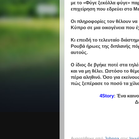
με το «Φύγε ξεκόλλα φύγε» παρ
επιχείρηση που εδρεύει στο Με
Οι πληροφορίες τον θέλουν να 
Κύπρο σε μια οικογένεια που έ
Κι επειδή το τελευταίο διάστη
Ρουβά ήρωες της διπλανής πό
αυτούς.
Ο ίδιος δε βγήκε ποτέ στα τηλ
και να μη θέλει. Ωστόσο το θέ
πέρα αληθινό. Όσο για εκείνου
πώς ξεπέρασε το ποσό τα χίλ
4Story
: Ένα καιν
Δ
Αναρτήθηκε από
Johnga
στις
Ιουν