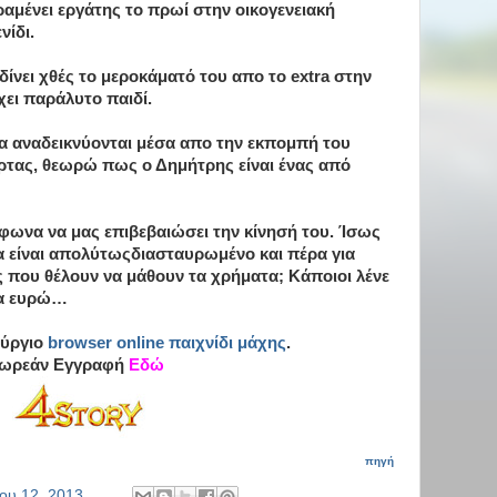
αμένει εργάτης το πρωί στην οικογενειακή
νίδι.
δίνει χθές το μεροκάματό του απο το extra στην
χει παράλυτο παιδί.
μα αναδεικνύονται μέσα απο την εκπομπή του
ρτας, θεωρώ πως ο Δημήτρης είναι ένας από
έφωνα να μας επιβεβαιώσει την κίνησή του. Ίσως
μα είναι απολύτωςδιασταυρωμένο και πέρα για
ς που θέλουν να μάθουν τα χρήματα; Κάποιοι λένε
ια ευρώ…
ούργιο
browser
online
παιχνίδι
μάχης
.
ωρεάν Εγγραφή
Εδώ
πηγή
ίου 12, 2013