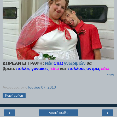
ΔΩΡΕΑΝ ΕΓΓΡΑΦΗ:
Νέα
Chat
γνωριμιών
θα
βρείτε
πολλές γυναίκες
εδώ
και
πολλούς άντρες
εδώ
πηγή
Ανώνυμος
στις
Ιουνίου 07, 2013
Κοινή χρήση
‹
›
Αρχική σελίδα