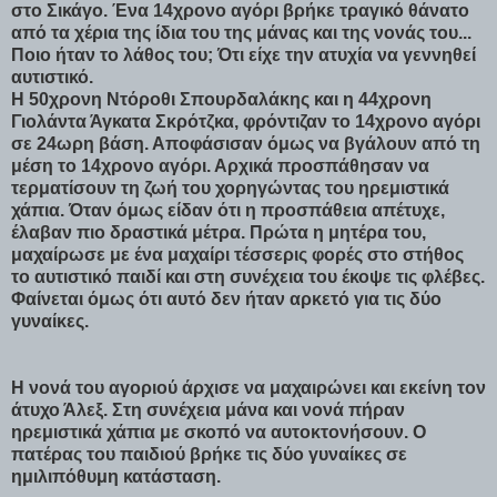
στο Σικάγο. Ένα 14χρονο αγόρι βρήκε τραγικό θάνατο
από τα χέρια της ίδια του της μάνας και της νονάς του...
Ποιο ήταν το λάθος του; Ότι είχε την ατυχία να γεννηθεί
αυτιστικό.
Η 50χρονη Ντόροθι Σπουρδαλάκης και η 44χρονη
Γιολάντα Άγκατα Σκρότζκα, φρόντιζαν το 14χρονο αγόρι
σε 24ωρη βάση. Αποφάσισαν όμως να βγάλουν από τη
μέση το 14χρονο αγόρι. Αρχικά προσπάθησαν να
τερματίσουν τη ζωή του χορηγώντας του ηρεμιστικά
χάπια. Όταν όμως είδαν ότι η προσπάθεια απέτυχε,
έλαβαν πιο δραστικά μέτρα. Πρώτα η μητέρα του,
μαχαίρωσε με ένα μαχαίρι τέσσερις φορές στο στήθος
το αυτιστικό παιδί και στη συνέχεια του έκοψε τις φλέβες.
Φαίνεται όμως ότι αυτό δεν ήταν αρκετό για τις δύο
γυναίκες.
Η νονά του αγοριού άρχισε να μαχαιρώνει και εκείνη τον
άτυχο Άλεξ. Στη συνέχεια μάνα και νονά πήραν
ηρεμιστικά χάπια με σκοπό να αυτοκτονήσουν. Ο
πατέρας του παιδιού βρήκε τις δύο γυναίκες σε
ημιλιπόθυμη κατάσταση.