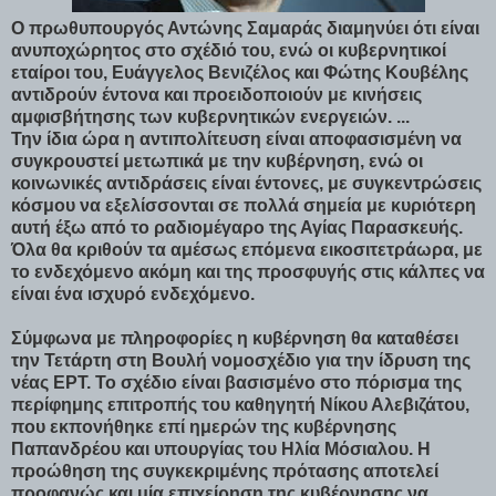
Ο πρωθυπουργός Αντώνης Σαμαράς διαμηνύει ότι είναι
ανυποχώρητος στο σχέδιό του, ενώ οι κυβερνητικοί
εταίροι του, Ευάγγελος Βενιζέλος και Φώτης Κουβέλης
αντιδρούν έντονα και προειδοποιούν με κινήσεις
αμφισβήτησης των κυβερνητικών ενεργειών. ...
Την ίδια ώρα η αντιπολίτευση είναι αποφασισμένη να
συγκρουστεί μετωπικά με την κυβέρνηση, ενώ οι
κοινωνικές αντιδράσεις είναι έντονες, με συγκεντρώσεις
κόσμου να εξελίσσονται σε πολλά σημεία με κυριότερη
αυτή έξω από το ραδιομέγαρο της Αγίας Παρασκευής.
Όλα θα κριθούν τα αμέσως επόμενα εικοσιτετράωρα, με
το ενδεχόμενο ακόμη και της προσφυγής στις κάλπες να
είναι ένα ισχυρό ενδεχόμενο.
Σύμφωνα με πληροφορίες η κυβέρνηση θα καταθέσει
την Τετάρτη στη Βουλή νομοσχέδιο για την ίδρυση της
νέας ΕΡΤ. Το σχέδιο είναι βασισμένο στο πόρισμα της
περίφημης επιτροπής του καθηγητή Νίκου Αλεβιζάτου,
που εκπονήθηκε επί ημερών της κυβέρνησης
Παπανδρέου και υπουργίας του Ηλία Μόσιαλου. Η
προώθηση της συγκεκριμένης πρότασης αποτελεί
προφανώς και μία επιχείρηση της κυβέρνησης να