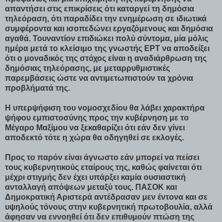
απαντήσει στις επικρίσεις ότι καταργεί τη δημόσια
τηλεόραση, ότι παραδίδει την ενημέρωση σε ιδιωτικά
συμφέροντα και ισοπεδώνει εργαζόμενους και δημόσια
αγαθά. Τουναντίον επιδιώκει πολύ σύντομα, μία μόλις
ημέρα μετά το κλείσιμο της γνωστής ΕΡΤ να αποδείξει
ότι ο μοναδικός της στόχος είναι η αναδιάρθρωση της
δημόσιας τηλεόρασης, με μεταρρυθμιστικές
παρεμβάσεις ώστε να αντιμετωπιστούν τα χρόνια
προβλήματά της.
Η υπερψήφιση του νομοσχεδίου θα λάβει χαρακτήρα
ψήφου εμπιστοσύνης προς την κυβέρνηση με το
Μέγαρο Μαξίμου να ξεκαθαρίζει ότι εάν δεν γίνει
αποδεκτό τότε η χώρα θα οδηγηθεί σε εκλογές.
Προς το παρόν είναι άγνωστο εάν μπορεί να πείσει
τους κυβερνητικούς εταίρους της, καθώς φαίνεται ότι
μέχρι στιγμής δεν έχει υπάρξει καμία ουσιαστική
ανταλλαγή απόψεων μεταξύ τους. ΠΑΣΟΚ και
Δημοκρατική Αριστερά αντέδρασαν μεν έντονα και σε
υψηλούς τόνους στην κυβερνητική πρωτοβουλία, αλλά
άφησαν να εννοηθεί ότι δεν επιθυμούν πτώση της