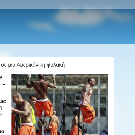
 σε μια Αμερικάνικη φυλακή
ν
...
μια
η
.
ια