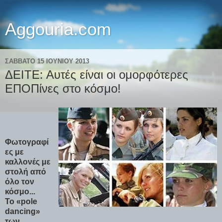
Aggouria.com
ΣΆΒΒΑΤΟ 15 ΙΟΥΝΊΟΥ 2013
ΔΕΙΤΕ: Αυτές είναι οι ομορφότερες
ΕΠΟΠίνες στο κόσμο!
Φωτογραφί
ες με
καλλονές με
στολή από
όλο τον
κόσμο...
Το «pole
dancing»
των