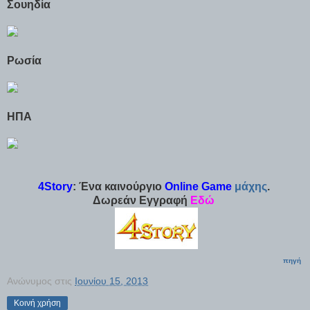
Σουηδία
Ρωσία
ΗΠΑ
4Story
: Ένα καινούργιο
Online
Game
μάχης
.
Δωρεάν Εγγραφή
Εδώ
πηγή
Ανώνυμος
στις
Ιουνίου 15, 2013
Κοινή χρήση