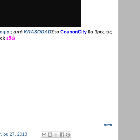
οιμοι;
από
KRASODAD
Στο
CouponCity
θα βρες τις
ick
εδώ
-
-
πηγή
υνίου 27, 2013