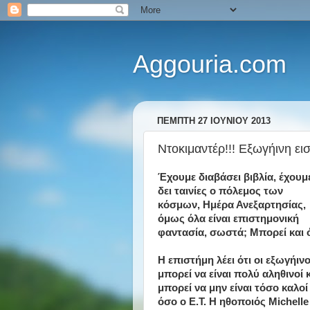
Aggouria.com
ΠΈΜΠΤΗ 27 ΙΟΥΝΊΟΥ 2013
Ντοκιμαντέρ!!! Εξωγήινη ει
Έχουμε διαβάσει βιβλία, έχουμ
δει ταινίες ο πόλεμος των
κόσμων, Ημέρα Ανεξαρτησίας,
όμως όλα είναι επιστημονική
φαντασία, σωστά; Μπορεί και ό
Η επιστήμη λέει ότι οι εξωγήινο
μπορεί να είναι πολύ αληθινοί 
μπορεί να μην είναι τόσο καλοί
όσο ο Ε.Τ. Η ηθοποιός Michelle