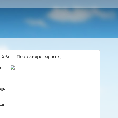
σβολή… Πόσο έτοιμοι είμαστε;
ε
χι.
ι
και