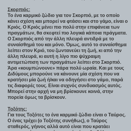
Σκορπιός:
Το ένα καρμικό ζώδιο για τον Σκορπιό, με το οποίο
κάνει σχέση και μπορεί να φτάσει και στο γάμο, είναι ο
Κριός. Ο Κριός μένει πιο πολύ στην επιφάνεια των
πραγμάτων, θα σκεφτεί πιο λογικά κάποια πράγματα.
Ο Σκορπιός από την άλλη πλευρά αντιδρά με το
συναίσθημά του και μόνο. Όμως, αυτό το συναίσθημα
λείπει στον Κριό, του ζωντανεύει τη ζωή, κι από την
άλλη πλευρά, κι αυτή η λίγο πιο ψύχραιμη
αντιμετώπιση των πραγμάτων λείπει στο Σκορπιό.
Άρα «κουμπώνουνε» πάρα πολύ ωραία. Και με τους
Διδύμους μπορούνε να κάνουνε μία σχέση που να
κρατήσει μία ζωή ή/και να οδηγήσει στο γάμο, παρά
τις διαφορές τους. Είναι συχνός συνδυασμός αυτός.
Μπορεί στην αρχή να μη βρίσκουνε κοινά, στην
πορεία όμως τα βρίσκουν.
Τοξότης:
Για τους Τοξότες το ένα καρμικό ζώδιο είναι ο Ταύρος.
Ο ένας τρέχει (ο Τοξότης συνήθως), ο Ταύρος
σταθερός, γήινος αλλά αυτό είναι που κρατάει