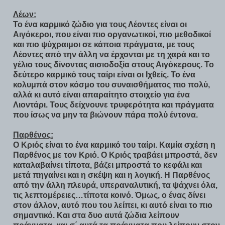
Λέων:
Το ένα καρμικό ζώδιο για τους Λέοντες είναι οι
Αιγόκεροι, που είναι πιο οργανωτικοί, πιο μεθοδικοί
και πιο ψύχραιμοι σε κάποια πράγματα, με τους
Λέοντες από την άλλη να έρχονται με τη χαρά και το
γέλιο τους δίνοντας αισιοδοξία στους Αιγόκερους. Το
δεύτερο καρμικό τους ταίρι είναι οι Ιχθείς. Το ένα
κολυμπά στον κόσμο του συναισθήματος πιο πολύ,
αλλά κι αυτό είναι απαραίτητο στοιχείο για ένα
Λιοντάρι. Τους δείχνουνε τρυφερότητα και πράγματα
που ίσως να μην τα βιώνουν πάρα πολύ έντονα.
Παρθένος:
Ο Κριός είναι το ένα καρμικό του ταίρι. Καμία σχέση η
Παρθένος με τον Κριό. Ο Κριός τραβάει μπροστά, δεν
καταλαβαίνει τίποτα, βάζει μπροστά το κεφάλι και
μετά πηγαίνει και η σκέψη και η λογική. Η Παρθένος
από την άλλη πλευρά, υπεραναλυτική, τα ψάχνει όλα,
τις λεπτομέρειες…τίποτα κοινό. Όμως, ο ένας δίνει
στον άλλον, αυτό που του λείπει, κι αυτό είναι το πιο
σημαντικό. Και στα δυο αυτά ζώδια λείπουν