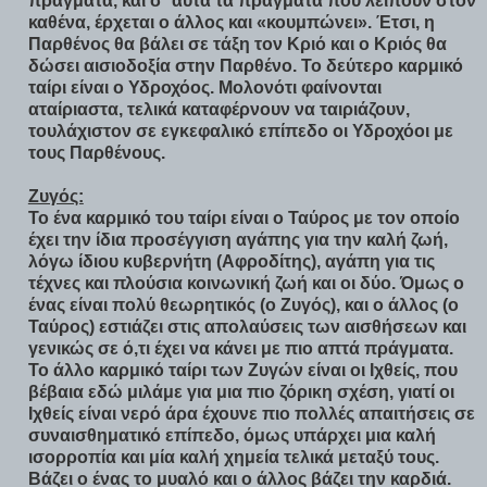
πράγματα, και σ΄ αυτά τα πράγματα που λείπουν στον
καθένα, έρχεται ο άλλος και «κουμπώνει». Έτσι, η
Παρθένος θα βάλει σε τάξη τον Κριό και ο Κριός θα
δώσει αισιοδοξία στην Παρθένο. Το δεύτερο καρμικό
ταίρι είναι ο Υδροχόος. Μολονότι φαίνονται
αταίριαστα, τελικά καταφέρνουν να ταιριάζουν,
τουλάχιστον σε εγκεφαλικό επίπεδο οι Υδροχόοι με
τους Παρθένους.
Ζυγός:
Το ένα καρμικό του ταίρι είναι ο Ταύρος με τον οποίο
έχει την ίδια προσέγγιση αγάπης για την καλή ζωή,
λόγω ίδιου κυβερνήτη (Αφροδίτης), αγάπη για τις
τέχνες και πλούσια κοινωνική ζωή και οι δύο. Όμως ο
ένας είναι πολύ θεωρητικός (ο Ζυγός), και ο άλλος (ο
Ταύρος) εστιάζει στις απολαύσεις των αισθήσεων και
γενικώς σε ό,τι έχει να κάνει με πιο απτά πράγματα.
Το άλλο καρμικό ταίρι των Ζυγών είναι οι Ιχθείς, που
βέβαια εδώ μιλάμε για μια πιο ζόρικη σχέση, γιατί οι
Ιχθείς είναι νερό άρα έχουνε πιο πολλές απαιτήσεις σε
συναισθηματικό επίπεδο, όμως υπάρχει μια καλή
ισορροπία και μία καλή χημεία τελικά μεταξύ τους.
Βάζει ο ένας το μυαλό και ο άλλος βάζει την καρδιά.