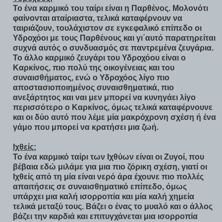
Το ένα καρμικό του ταίρι είναι η Παρθένος. Μολονότι
φαίνονται αταίριαστα, τελικά καταφέρνουν να
ταιριάζουν, τουλάχιστον σε εγκεφαλικό επίπεδο οι
Υδροχόοι με τους Παρθένους και γι΄αυτό παρατηρείται
συχνά αυτός ο συνδυασμός σε παντρεμένα ζευγάρια.
Το άλλο καρμικό ζευγάρι του Υδροχόου είναι ο
Καρκίνος, πιο πολύ της οικογένειας και του
συναισθήματος, ενώ ο Υδροχόος λίγο πιο
αποστασιοποιημένος συναισθηματικά, πιο
ανεξάρτητος και ναι μεν μπορεί να κυνηγάει λίγο
περισσότερο ο Καρκίνος, όμως τελικά καταφέρνουνε
και οι δύο αυτό που λέμε μία μακρόχρονη σχέση ή ένα
γάμο που μπορεί να κρατήσει μια ζωή.
Ιχθείς:
Το ένα καρμικό ταίρι των Ιχθύων είναι οι Ζυγοί, που
βέβαια εδώ μιλάμε για μια πιο ζόρικη σχέση, γιατί οι
Ιχθείς από τη μία είναι νερό άρα έχουνε πιο πολλές
απαιτήσεις σε συναισθηματικό επίπεδο, όμως
υπάρχει μια καλή ισορροπία και μία καλή χημεία
τελικά μεταξύ τους. Βάζει ο ένας το μυαλό και ο άλλος
βάζει την καρδιά και επιτυγχάνεται μια ισορροπία