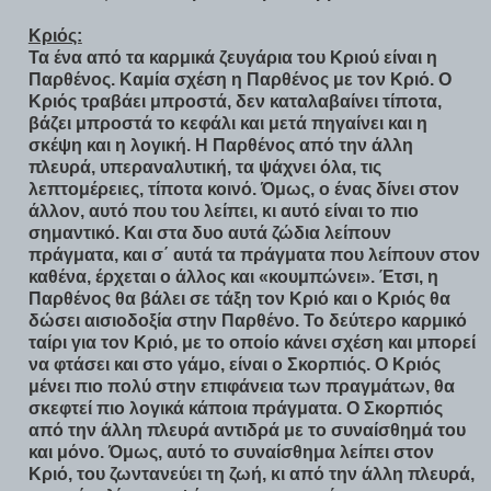
Κριός:
Τα ένα από τα καρμικά ζευγάρια του Κριού είναι η
Παρθένος. Καμία σχέση η Παρθένος με τον Κριό. Ο
Κριός τραβάει μπροστά, δεν καταλαβαίνει τίποτα,
βάζει μπροστά το κεφάλι και μετά πηγαίνει και η
σκέψη και η λογική. Η Παρθένος από την άλλη
πλευρά, υπεραναλυτική, τα ψάχνει όλα, τις
λεπτομέρειες, τίποτα κοινό. Όμως, ο ένας δίνει στον
άλλον, αυτό που του λείπει, κι αυτό είναι το πιο
σημαντικό. Και στα δυο αυτά ζώδια λείπουν
πράγματα, και σ΄ αυτά τα πράγματα που λείπουν στον
καθένα, έρχεται ο άλλος και «κουμπώνει». Έτσι, η
Παρθένος θα βάλει σε τάξη τον Κριό και ο Κριός θα
δώσει αισιοδοξία στην Παρθένο. Το δεύτερο καρμικό
ταίρι για τον Κριό, με το οποίο κάνει σχέση και μπορεί
να φτάσει και στο γάμο, είναι ο Σκορπιός. Ο Κριός
μένει πιο πολύ στην επιφάνεια των πραγμάτων, θα
σκεφτεί πιο λογικά κάποια πράγματα. Ο Σκορπιός
από την άλλη πλευρά αντιδρά με το συναίσθημά του
και μόνο. Όμως, αυτό το συναίσθημα λείπει στον
Κριό, του ζωντανεύει τη ζωή, κι από την άλλη πλευρά,