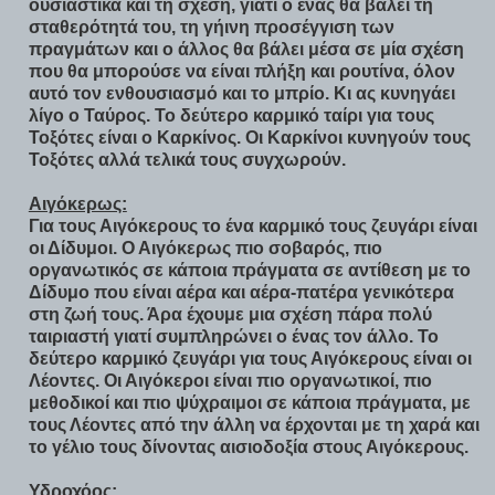
ουσιαστικά και τη σχέση, γιατί ο ένας θα βάλει τη
σταθερότητά του, τη γήινη προσέγγιση των
πραγμάτων και ο άλλος θα βάλει μέσα σε μία σχέση
που θα μπορούσε να είναι πλήξη και ρουτίνα, όλον
αυτό τον ενθουσιασμό και το μπρίο. Κι ας κυνηγάει
λίγο ο Ταύρος. Το δεύτερο καρμικό ταίρι για τους
Τοξότες είναι ο Καρκίνος. Οι Καρκίνοι κυνηγούν τους
Τοξότες αλλά τελικά τους συγχωρούν.
Αιγόκερως:
Για τους Αιγόκερους το ένα καρμικό τους ζευγάρι είναι
οι Δίδυμοι. Ο Αιγόκερως πιο σοβαρός, πιο
οργανωτικός σε κάποια πράγματα σε αντίθεση με το
Δίδυμο που είναι αέρα και αέρα-πατέρα γενικότερα
στη ζωή τους. Άρα έχουμε μια σχέση πάρα πολύ
ταιριαστή γιατί συμπληρώνει ο ένας τον άλλο. Το
δεύτερο καρμικό ζευγάρι για τους Αιγόκερους είναι οι
Λέοντες. Οι Αιγόκεροι είναι πιο οργανωτικοί, πιο
μεθοδικοί και πιο ψύχραιμοι σε κάποια πράγματα, με
τους Λέοντες από την άλλη να έρχονται με τη χαρά και
το γέλιο τους δίνοντας αισιοδοξία στους Αιγόκερους.
Υδροχόος: