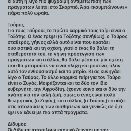
κι αυτή η λίγο πιο ψύχραιμη αντιμετώπιση των
πραγμάτων λείπει στο Σκορπιό. Άρα «κουμπώνουνε»
πάρα πολύ ωραία.
Ταύρος:
Για τους Ταύρους το πρώτο καρμικό τους ταίρι είναι ο
Τοξότης. Ο ένας τρέχει (ο Τοξότης συνήθως), ο Ταύρος
σταθερός, γήινος αλλά αυτό είναι που κρατάει
ουσιαστικά και τη σχέση, γιατί ο ένας θα βάλει τη
σταθερότητά του, τη γήινη προσέγγιση των
πραγμάτων και ο άλλος θα βάλει μέσα σε μία σχέση
που θα μπορούσε να είναι πλήξη και ρουτίνα, όλον
αυτό τον ενθουσιασμό και το μπρίο. Κι ας κυνηγάει
λίγο ο Ταύρος. Το άλλο καρμικό ταίρι για τον Ταύρο
είναι ο Ζυγός. Μοιράζονται και τα δύο τον ίδιο
κυβερνήτη, την Αφροδίτη, έχουνε κοινό και οι δύο την
αγάπη για την καλή ζωή, όμως ο ένας είναι πολύ
θεωρητικός (ο Ζυγός), και ο άλλος (ο Ταύρος) εστιάζει
στις απολαύσεις των αισθήσεων και γενικώς σε ό,τι
έχει να κάνει με πιο απτά πράγματα.
Δίδυμοι:
Οι Δίδυμοι αποτελούν καρμικό ζευγάρι με τον