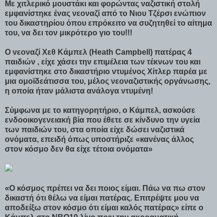
Με χιτλερικό μουστάκι και φορώντας ναζιστική στολή
εμφανίστηκε ένας νεοναζί από το Νιου Τζέρσι ενώπιον
του δικαστηρίου όπου επρόκειτο να συζητηθεί το αίτημα
του, να δει τον μικρότερο γιο του!!!
Ο νεοναζί Χεθ Κάμπελ (Heath Campbell) πατέρας 4
παιδιών , είχε χάσει την επιμέλεια των τέκνων του και
εμφανίστηκε στο δικαστήριο ντυμένος Χίτλερ παρέα με
μια ομοϊδεάτισσα του, μέλος νεοναζιστικής οργάνωσης,
η οποία ήταν μάλιστα ανάλογα ντυμένη!
Σύμφωνα με το κατηγορητήριο, ο Κάμπελ, ασκούσε
ενδοοικογενειακή βία που έθετε σε κίνδυνο την υγεία
των παιδιών του, στα οποία είχε δώσει ναζιστικά
ονόματα, επειδή όπως υποστήριζε «κανένας άλλος
στον κόσμο δεν θα είχε τέτοια ονόματα»
«Ο κόσμος πρέπει να δει ποιος είμαι. Πάω να πω στον
δικαστή ότι θέλω να είμαι πατέρας. Επιτρέψτε μου να
αποδείξω στον κόσμο ότι είμαι καλός πατέρας» είπε ο