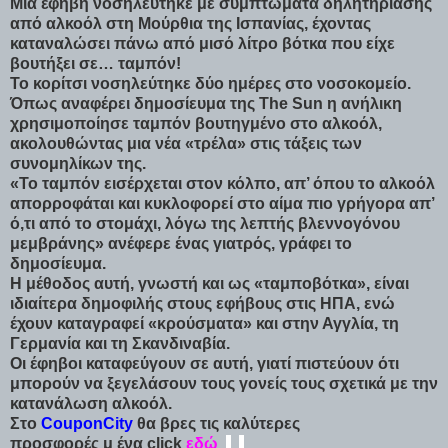
Μια έφηβη νοσηλεύτηκε με συμπτώματα δηλητηρίασης
από αλκοόλ στη Μούρθια της Ισπανίας, έχοντας
καταναλώσει πάνω από μισό λίτρο βότκα που είχε
βουτήξει σε… ταμπόν!
Το κορίτσι νοσηλεύτηκε δύο ημέρες στο νοσοκομείο.
Όπως αναφέρει δημοσίευμα της The Sun η ανήλικη
χρησιμοποίησε ταμπόν βουτηγμένο στο αλκοόλ,
ακολουθώντας μια νέα «τρέλα» στις τάξεις των
συνομηλίκων της.
«Το ταμπόν εισέρχεται στον κόλπο, απ’ όπου το αλκοόλ
απορροφάται και κυκλοφορεί στο αίμα πιο γρήγορα απ’
ό,τι από το στομάχι, λόγω της λεπτής βλεννογόνου
μεμβράνης» ανέφερε ένας γιατρός, γράφει το
δημοσίευμα.
Η μέθοδος αυτή, γνωστή και ως «ταμποβότκα», είναι
ιδιαίτερα δημοφιλής στους εφήβους στις ΗΠΑ, ενώ
έχουν καταγραφεί «κρούσματα» και στην Αγγλία, τη
Γερμανία και τη Σκανδιναβία.
Οι έφηβοι καταφεύγουν σε αυτή, γιατί πιστεύουν ότι
μπορούν να ξεγελάσουν τους γονείς τους σχετικά με την
κατανάλωση αλκοόλ.
Στο
CouponCity
θα βρες τις καλύτερες
προσφορές μ ένα click
εδώ
-
-