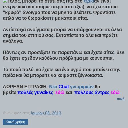
Τέλος, μπορεί το σπίτι σας (πχ στο
τζάκι
αν είναι
ενεργειακό και παίρνει αέρα από έξω), να έχει κάποιο
"κρυφό" άνοιγμα που να μην το βλέπετε. Φροντίστε
απλά να το θωρακίσετε με κάποια σίτα.
Αντίστοιχα ανοίγματα μπορεί να υπάρχουν και σε άλλα
σημεία του σπιτιού σας. Εντοπίστε τα όλα και πράξτε
ανάλογα.
Πάντως αν προσέξετε τα παραπάνω και έχετε σίτες, δεν
θα έχετε σχεδόν καθόλου πρόβλημα με κουνούπια.
Το πολύ πολύ, να έχετε και ένα υγρό που μπαίνει στην
πρίζα και θα μπορείτε να κοιμάστε ξέγνοιαστα.
ΔΩΡΕΑΝ ΕΓΓΡΑΦΗ:
Νέα
Chat
γνωριμιών
θα
βρείτε
πολλές γυναίκες
εδώ
και
πολλούς άντρες
εδώ
πηγή
Ανώνυμος
στις
Ιουνίου 08, 2013
Κοινή χρήση