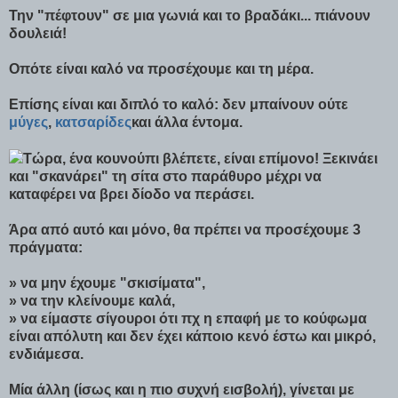
Την "πέφτουν" σε μια γωνιά και το βραδάκι... πιάνουν
δουλειά!
Οπότε είναι καλό να προσέχουμε και τη μέρα.
Επίσης είναι και διπλό το καλό: δεν μπαίνουν ούτε
μύγες
,
κατσαρίδες
και άλλα έντομα.
Τώρα, ένα κουνούπι βλέπετε, είναι επίμονο! Ξεκινάει
και "σκανάρει" τη σίτα στο παράθυρο μέχρι να
καταφέρει να βρει δίοδο να περάσει.
Άρα από αυτό και μόνο, θα πρέπει να προσέχουμε 3
πράγματα:
» να μην έχουμε "σκισίματα",
» να την κλείνουμε καλά,
» να είμαστε σίγουροι ότι πχ η επαφή με το κούφωμα
είναι απόλυτη και δεν έχει κάποιο κενό έστω και μικρό,
ενδιάμεσα.
Μία άλλη (ίσως και η πιο συχνή εισβολή), γίνεται με