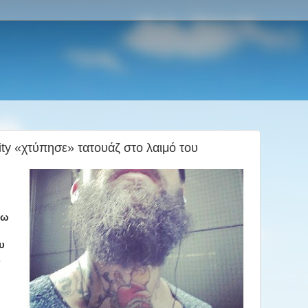
ity «χτύπησε» τατουάζ στο λαιμό του
πω
υ
.