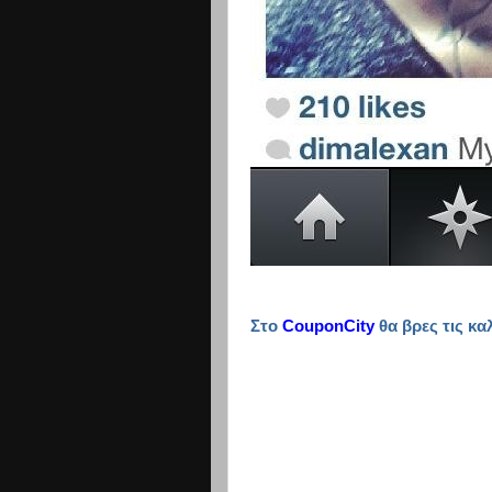
Στο
CouponCity
θα βρες τις κ