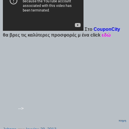
Στο
CouponCity
θα βρες τις καλύτερες προσφορές μ ένα click
εδώ
-->
πηγη
Johnga
στις
Ιουνίου 29, 2013