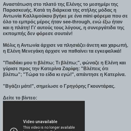
Αναστάτωση στο πλατό της Ελένης το μεσημέρι της
Παρασκευής. Κατά τη διάρκεια της στήλης μόδας η
Αντωνία Καλλιμούκου βγήκε με ένα mini φόρεμα που σε
όλο το εμπρός μέρος ήταν see-through, ενώ έξω ήταν
και η πλάτη! Γι' αυτούς τους λόγους, η συνεργάτιδα της
εκπομπής δεν φόρεσε σoυτιέν!
Μόλις η Αντωνία άρχισε να πλησιάζει άνετη και χαρωπή,
η Ελένη Μενεγάκη άρχισε να παθαίνει τα εγκεφαλικά!
"Παιδάκι μου τι βλέπω; Τι βλέπω;", φώναζε η Ελένη και
γύρισε προς την Κατερίνα Ζαρίφη: "Βλέπεις ότι
βλέπω"; "Τώρα το είδα κι εγώ!", απάντησε η Κατερίνα.
"Βγάζει μάτι!", σημείωσε ο Γρηγόρης Γκουντάρας.
Δείτε το βίντεο: