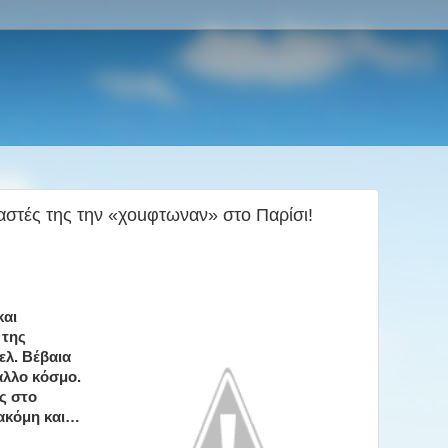
αστές της την «χοuφτωναν» στο Παρίσι!
και
 της
ελ. Βέβαια
άλλο κόσμο.
ς στο
ακόμη και…