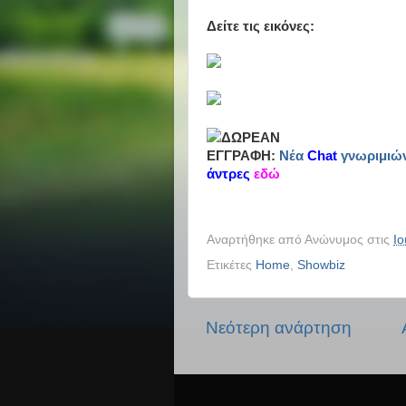
Δείτε τις εικόνες:
ΔΩΡΕΑΝ
ΕΓΓΡΑΦΗ:
Νέα
Chat
γνωριμιώ
άντρες
εδώ
Αναρτήθηκε από
Ανώνυμος
στις
Ιο
Ετικέτες
Home
,
Showbiz
Νεότερη ανάρτηση