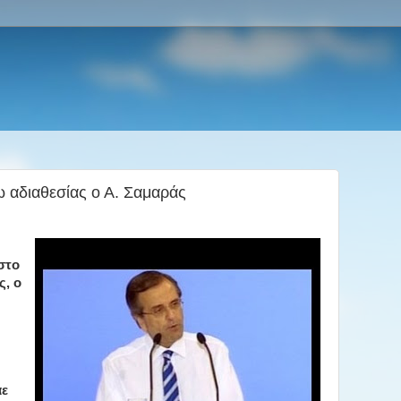
ω αδιαθεσίας ο Α. Σαμαράς
στο
ς, ο
άε