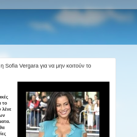
 η Sofia Vergara για να μην κοιτούν το
ακές
α το
 λένε
ων
ματα.
 θα
ίες