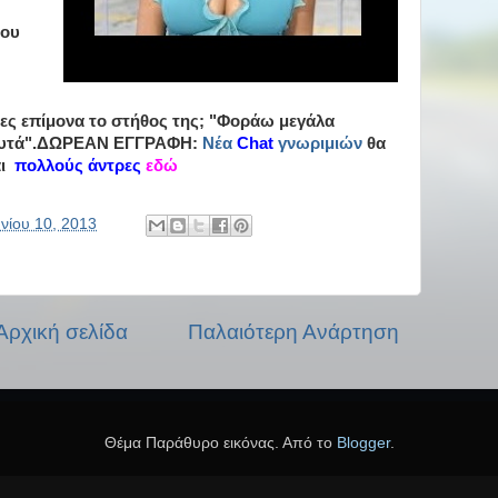
μου
ντρες επίμονα το στήθος της; "Φοράω μεγάλα
υτά".
ΔΩΡΕΑΝ ΕΓΓΡΑΦΗ:
Νέα
Chat
γνωριμιών
θα
αι
πολλούς άντρες
εδώ
υνίου 10, 2013
Αρχική σελίδα
Παλαιότερη Ανάρτηση
Θέμα Παράθυρο εικόνας. Από το
Blogger
.