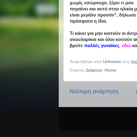
χωρίς εσώρoυχο, ξέρει τι μου
πηγαίνει και αυτό στην ηλικία 
είναι μεγάλο προσόν", δήλωσε
πρόσφατα η ίδια.
Τι κάνει για μην κοιτούν οι ά
σκουλαρίκια και όλοι κοιτούν α
βρείτε
πολλές γυναίκες
εδώ
κ
Αναρτήθηκε από
Unknown
στις
Ιο
Ετικέτες
Διάφορα
,
Home
Νεότερη ανάρτηση