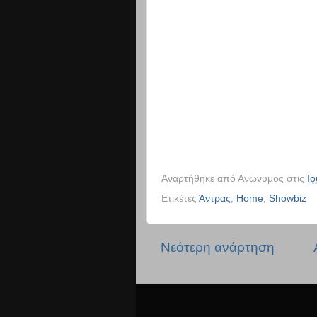
-->
Αναρτήθηκε από
Ανώνυμος
στις
Ιο
Ετικέτες
Άντρας
,
Home
,
Showbiz
Νεότερη ανάρτηση