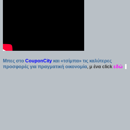
Μπες στο
CouponCity
και «τσίμπα» τις καλύτερες
προσφορές για πραγματική οικονομία
, μ ένα click
εδώ
-