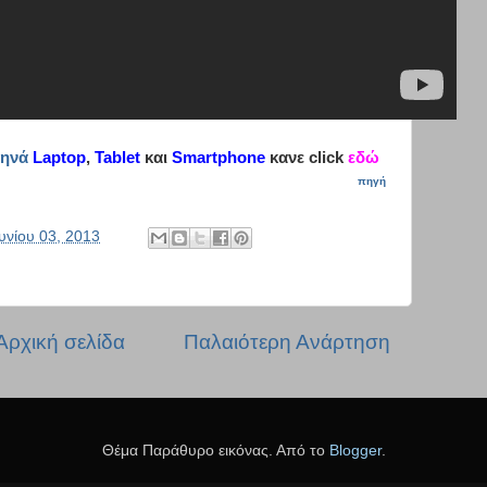
ηνά
Laptop
,
Tablet
και
Smartphone
κανε click
εδώ
πηγή
υνίου 03, 2013
Αρχική σελίδα
Παλαιότερη Ανάρτηση
Θέμα Παράθυρο εικόνας. Από το
Blogger
.