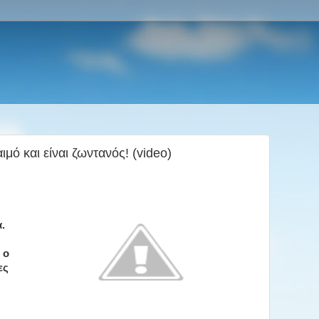
μό και είναι ζωντανός! (video)
.
 ο
ες