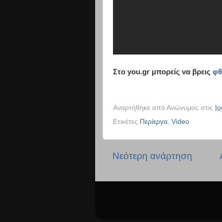
Στο you.gr μπορείς να βρεις
φθ
Αναρτήθηκε από
Ανώνυμος
στις
Ιο
Ετικέτες
Περίεργα
,
Video
Νεότερη ανάρτηση