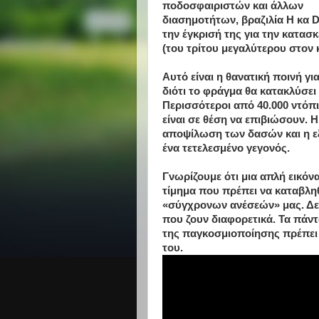
ποδοσφαιριστών και άλλων
διασημοτήτων, βραζιλία Η κα D
την έγκρισή της για την κατα
(του τρίτου μεγαλύτερου στον 
Αυτό είναι η θανατική ποινή γι
διότι το φράγμα θα κατακλύσει
Περισσότεροι από 40.000 ντόπι
είναι σε θέση να επιβιώσουν. 
αποψίλωση των δασών και η ε
ένα τετελεσμένο γεγονός.
Γνωρίζουμε ότι μια απλή εικόνα
τίμημα που πρέπει να καταβλη
«σύγχρονων ανέσεών» μας. Δεν
που ζουν διαφορετικά. Τα πάν
της παγκοσμιοποίησης πρέπει ν
του.