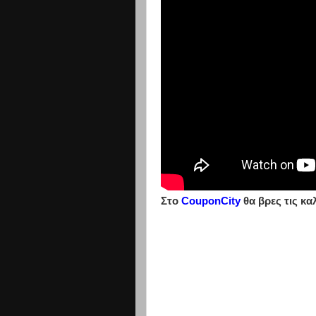
Στο
CouponCity
θα βρες τις κα