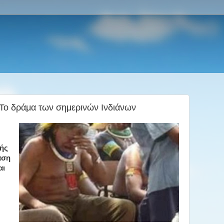
..Το δράμα των σημερινών Ινδιάνων
ωής
αση
αι