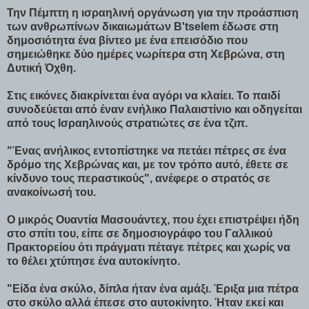
Την Πέμπτη η ισραηλινή οργάνωση για την προάσπιση
των ανθρωπίνων δικαιωμάτων B'tselem έδωσε στη
δημοσιότητα ένα βίντεο με ένα επεισόδιο που
σημειώθηκε δύο ημέρες νωρίτερα στη Χεβρώνα, στη
Δυτική Όχθη.
Στις εικόνες διακρίνεται ένα αγόρι να κλαίει. Το παιδί
συνοδεύεται από έναν ενήλικο Παλαιστίνιο και οδηγείται
από τους Ισραηλινούς στρατιώτες σε ένα τζιπ.
"Ένας ανήλικος εντοπίστηκε να πετάει πέτρες σε ένα
δρόμο της Χεβρώνας και, με τον τρόπο αυτό, έθετε σε
κίνδυνο τους περαστικούς", ανέφερε ο στρατός σε
ανακοίνωσή του.
Ο μικρός Ουαντία Μασουάντεχ, που έχει επιστρέψει ήδη
στο σπίτι του, είπε σε δημοσιογράφο του Γαλλικού
Πρακτορείου ότι πράγματι πέταγε πέτρες και χωρίς να
το θέλει χτύπησε ένα αυτοκίνητο.
"Είδα ένα σκύλο, δίπλα ήταν ένα αμάξι. Έριξα μια πέτρα
στο σκύλο αλλά έπεσε στο αυτοκίνητο. Ήταν εκεί και