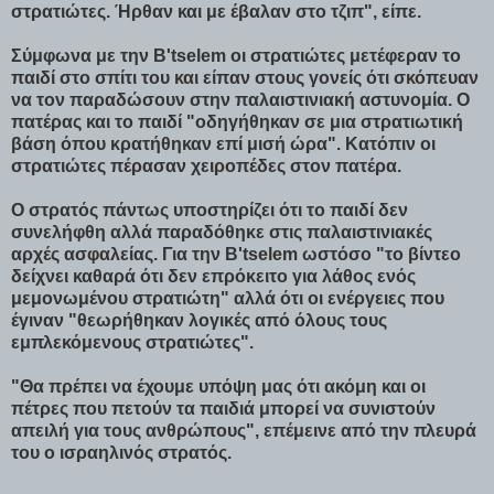
στρατιώτες. Ήρθαν και με έβαλαν στο τζιπ", είπε.
Σύμφωνα με την B'tselem οι στρατιώτες μετέφεραν το
παιδί στο σπίτι του και είπαν στους γονείς ότι σκόπευαν
να τον παραδώσουν στην παλαιστινιακή αστυνομία. Ο
πατέρας και το παιδί "οδηγήθηκαν σε μια στρατιωτική
βάση όπου κρατήθηκαν επί μισή ώρα". Κατόπιν οι
στρατιώτες πέρασαν χειροπέδες στον πατέρα.
Ο στρατός πάντως υποστηρίζει ότι το παιδί δεν
συνελήφθη αλλά παραδόθηκε στις παλαιστινιακές
αρχές ασφαλείας. Για την B'tselem ωστόσο "το βίντεο
δείχνει καθαρά ότι δεν επρόκειτο για λάθος ενός
μεμονωμένου στρατιώτη" αλλά ότι οι ενέργειες που
έγιναν "θεωρήθηκαν λογικές από όλους τους
εμπλεκόμενους στρατιώτες".
"Θα πρέπει να έχουμε υπόψη μας ότι ακόμη και οι
πέτρες που πετούν τα παιδιά μπορεί να συνιστούν
απειλή για τους ανθρώπους", επέμεινε από την πλευρά
του ο ισραηλινός στρατός.