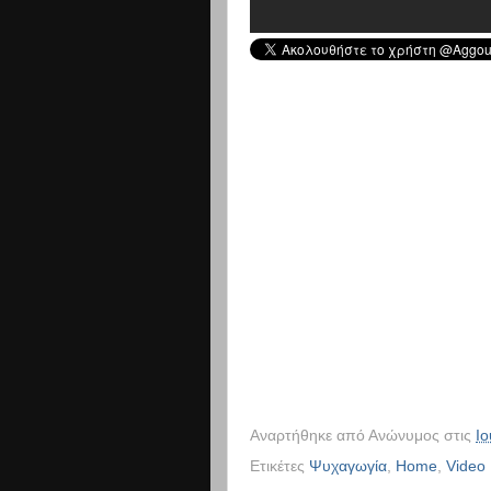
-->
Αναρτήθηκε από
Ανώνυμος
στις
Ιο
Ετικέτες
Ψυχαγωγία
,
Home
,
Video