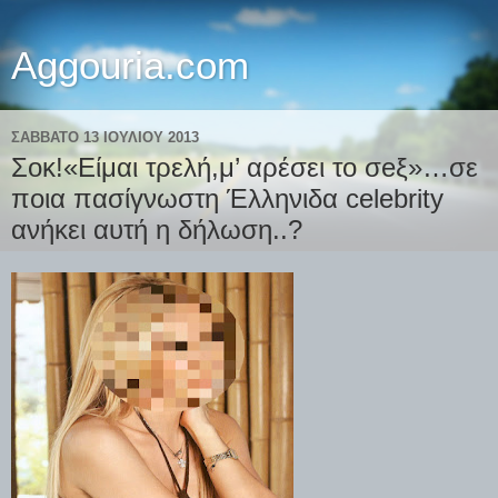
Aggouria.com
ΣΆΒΒΑΤΟ 13 ΙΟΥΛΊΟΥ 2013
Σοκ!«Είμαι τρελή,μ’ αρέσει το σeξ»…σε
ποια πασίγνωστη Έλληνιδα celebrity
ανήκει αυτή η δήλωση..?