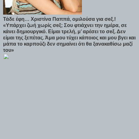
Τάδε έφη… Χριστίνα Παππά, ομιλούσα για σeξ.!
«Υπάρχει ζωή χωρίς σeξ; Σου φτιάχνει την ημέρα, σε
κάνει δημιουργικό. Είμαι τρελή, μ’ αρέσει το σeξ. Δεν
είμαι της ξεπέτας. Άμα μου τύχει κάποιος και μου βγει και
μάπα το καρπούζι δεν σημαίνει ότι θα ξανακαθίσω μαζί
του»