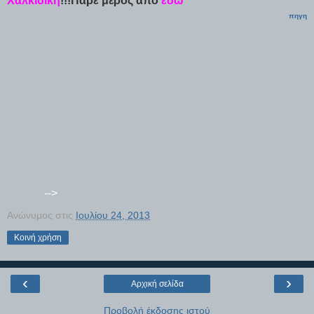
Χαλκιδική
!!!Πάρε μέρος από
εδώ
πηγη
-->
Ανώνυμος
στις
Ιουλίου 24, 2013
Κοινή χρήση
‹
›
Αρχική σελίδα
Προβολή έκδοσης ιστού