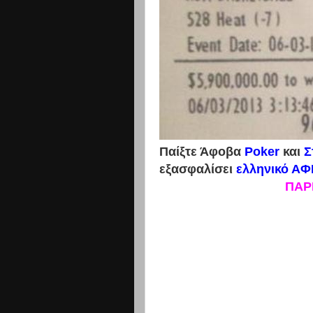
Παίξτε Άφοβα
Poker
και
Σ
εξασφαλίσει
ελληνικό Α
ΠΑΡ