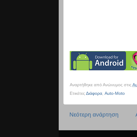
Αναρτήθηκε από
Ανώνυμος
στις
Αυ
Ετικέτες
Διάφορα
,
Auto-Moto
Νεότερη ανάρτηση