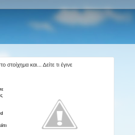
ο στοίχημα και... Δείτε τι έγινε
σε
ας
yd
άτι