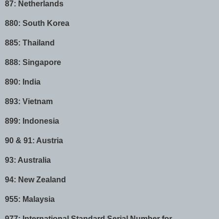
87: Netherlands
880: South Korea
885: Thailand
888: Singapore
890: India
893: Vietnam
899: Indonesia
90 & 91: Austria
93: Australia
94: New Zealand
955: Malaysia
977: International Standard Serial Number for