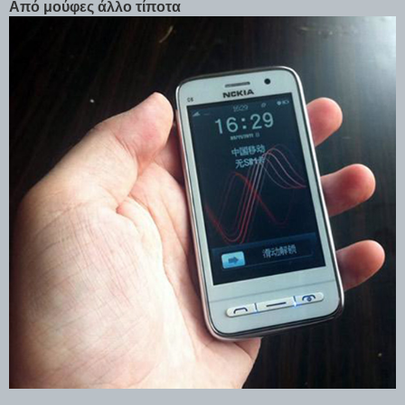
Από μούφες άλλο τίποτα