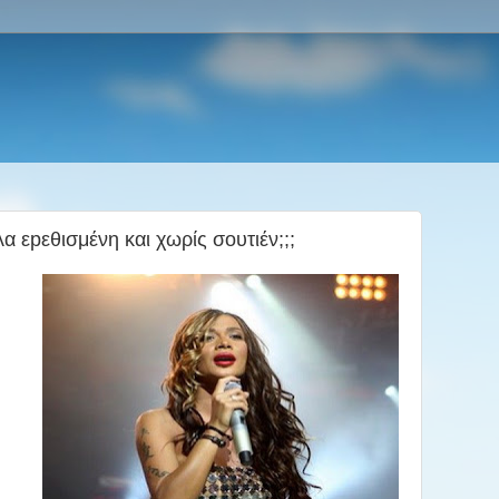
α εpεθισμένη και χωρίς σουτιέν;;;