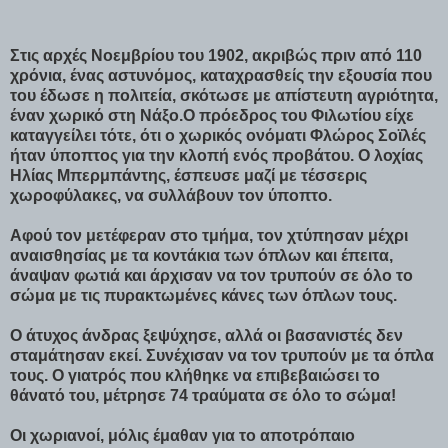
Στις αρχές Νοεμβρίου του 1902, ακριβώς πριν από 110
χρόνια, ένας αστυνόμος, καταχρασθείς την εξουσία που
του έδωσε η πολιτεία, σκότωσε με απίστευτη αγριότητα,
έναν χωρικό στη Νάξο.O πρόεδρος του Φιλωτίου είχε
καταγγείλει τότε, ότι ο χωρικός ονόματι Φλώρος Σοϊλές
ήταν ύποπτος για την κλοπή ενός προβάτου. Ο λοχίας
Ηλίας Μπερμπάντης, έσπευσε μαζί με τέσσερις
χωροφύλακες, να συλλάβουν τον ύποπτο.
Αφού τον μετέφεραν στο τμήμα, τον χτύπησαν μέχρι
αναισθησίας με τα κοντάκια των όπλων και έπειτα,
άναψαν φωτιά και άρχισαν να τον τρυπούν σε όλο το
σώμα με τις πυρακτωμένες κάνες των όπλων τους.
Ο άτυχος άνδρας ξεψύχησε, αλλά οι βασανιστές δεν
σταμάτησαν εκεί. Συνέχισαν να τον τρυπούν με τα όπλα
τους. Ο γιατρός που κλήθηκε να επιβεβαιώσει το
θάνατό του, μέτρησε 74 τραύματα σε όλο το σώμα!
Οι χωριανοί, μόλις έμαθαν για το αποτρόπαιο