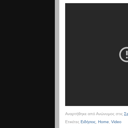
Αναρτήθηκε από
Ανώνυμος
στις
Σε
Ετικέτες
Ειδήσεις
,
Home
,
Video