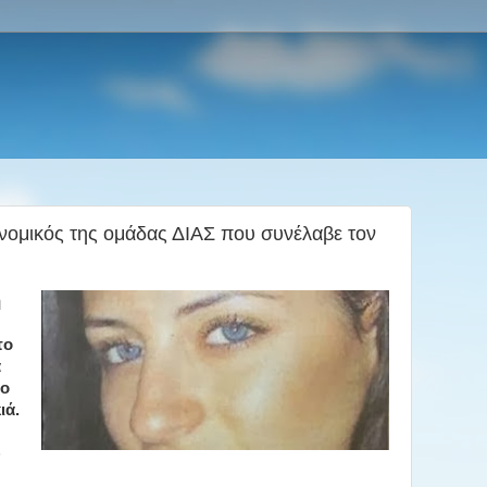
νομικός της ομάδας ΔΙΑΣ που συνέλαβε τον
η
το
α
το
ιά.
υ