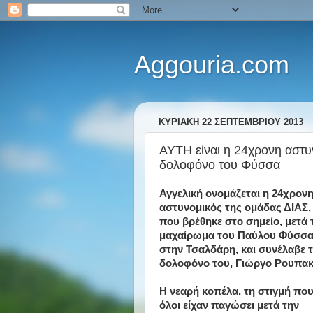
Aggouria.com
ΚΥΡΙΑΚΉ 22 ΣΕΠΤΕΜΒΡΊΟΥ 2013
ΑΥΤΗ είναι η 24χρονη αστυ
δολοφόνο του Φύσσα
​Αγγελική ονομάζεται η 24χρον
αστυνομικός της ομάδας ΔΙΑΣ,
που βρέθηκε στο σημείο, μετά 
μαχαίρωμα του Παύλου Φύσσ
στην Τσαλδάρη, και συνέλαβε 
δολοφόνο του, Γιώργο Ρουπακ
Η νεαρή κοπέλα, τη στιγμή πο
όλοι είχαν παγώσει μετά την