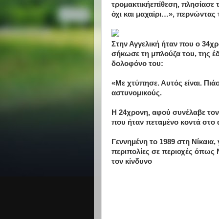
τρομακτικήεπίθεση, πλησίασε 
όχι και μαχαίρι…», περνώντας 
Στην Αγγελική ήταν που ο 34χ
σήκωσε τη μπλούζα του, της έδε
δολοφόνο του:
«Με χτύπησε. Αυτός είναι. Πιάσ
αστυνομικούς.
Η 24χρονη, αφού συνέλαβε τον 
που ήταν πεταμένο κοντά στο 
Γεννημένη το 1989 στη Νίκαια,
περιπολίες σε περιοχές όπως Ν
τον κίνδυνο