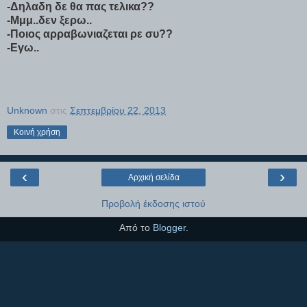
-Δηλαδη δε θα πας τελικα??
-Μμμ..δεν ξερω..
-Ποιος αρραβωνιαζεται ρε συ??
-Εγω..
Unknown
στις
Σεπτεμβρίου 22, 2013
Κοινή χρήση
‹
›
Αρχική σελίδα
Προβολή έκδοσης ιστού
Από το
Blogger
.