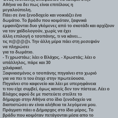
Αθήνα να δει πως είναι επιτέλους η
μεγαλούπολη.
Πάει σε ένα ξενοδοχείο και νοικιάζει ένα
δωμάτιο. Το βράδυ που κοιμόταν, ξαφνικά
εμφανίζονται δυο γkόμενες από το σκοτάδι και αρχίζουν
να τον χαϊδολογούν, χωρίς να έχει
άλλη επιλογή ο τσοπάνης, τι να κάνει....
τις π@@@@ι. Την άλλη μέρα πάει στη ρεσεψιόν
να πληρώσει
για το δωμάτιο.
- Τι χρωστάω; λέει ο Βλάχος. - Χρωστάς; λέει ο
υπάλληλος, πάρε και 30
χιλιάρικα!.
Ξαφνιασμένος ο τσοπάνης πηγαίνει στο χωριό
για να πει τι του έτυχε στην πρωτεύουσα.
Πηγαίνει στο καφενείο και λέει με υπερηφάνεια
τι του είχε συμβεί, όμως κανείς δεν τον πίστευε. Λέει ο
Βλάχος αφού δε με πιστεύετε στείλτε το
δήμαρχο στην Αθήνα στο ίδιο ξενοδοχείο να
διαπιστώσει αν είναι αλήθεια τα λεγόμενα μου.
Πράγματι πάει ο Δήμαρχος στο ίδιο μέρος. Το
βράδυ που κοιμόταν πετάγονται μέσα απο το