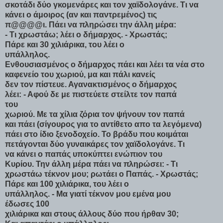
σκοτάδι δύο γκομενάρες και τον χαϊδολογάνε. Τι να
κάνει ο άμοιρος (αν και παντρεμένος) τις
π@@@@ι. Πάει να πληρώσει την άλλη μέρα:
- Τι χρωστάω; λέει ο δήμαρχος. - Χρωστάς;
Πάρε και 30 χιλιάρικα, του λέει ο
υπάλληλος.
Ενθουσιασμένος ο δήμαρχος πάει και λέει τα νέα στο
καφενείο του χωριού, μα και πάλι κανείς
δεν τον πίστευε. Αγανακτισμένος ο δήμαρχος
λέει: - Αφού δε με πιστεύετε στείλτε τον παπά
του
χωριού. Με τα χίλια ζόρια τον ψήνουν τον παπά
και πάει (σίγουρος για το αντίθετο απο τα λεγόμενα)
πάει στο ίδιο ξενοδοχείο. Το βράδυ που κοιμάται
πετάγονται δύο γυναικάρες τον χαϊδολογάνε. Τι
να κάνει ο παπάς υποκύπτει ενώπιον του
Κυρίου. Την άλλη μέρα πάει να πληρώσει: - Τι
χρωστάω τέκνον μου; ρωτάει ο Παπάς. - Χρωστάς;
Πάρε και 100 χιλιάρικα, του λέει ο
υπάλληλος. - Μα γιατί τέκνον μου εμένα μου
έδωσες 100
χιλιάρικα και στους άλλους δύο που ήρθαν 30;