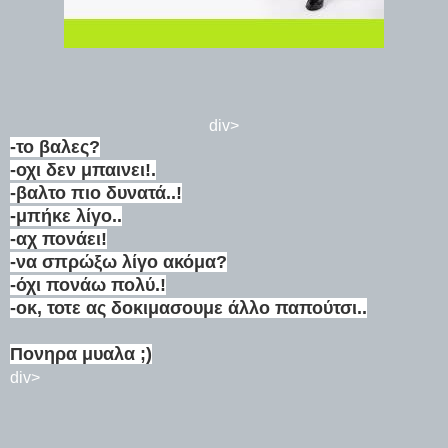
div>
-το βαλες?
-οχι δεν μπαινει!.
-βαλτο πιο δυνατά..!
-μπήκε λίγο..
-αχ πονάει!
-να σπρώξω λίγο ακόμα?
-όχι πονάω πολύ.!
-οκ, τοτε ας δοκιμασουμε άλλο παπούτσι..
Πονηρα μυαλα ;)
div>