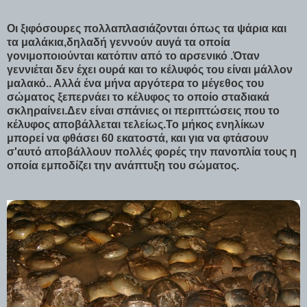
Οι ξιφόσουρες πολλαπλασιάζονται όπως τα ψάρια και
τα μαλάκια,δηλαδή γεννούν αυγά τα οποία
γονιμοποιούνται κατόπιν από το αρσενικό .Όταν
γεννιέται δεν έχει ουρά και το κέλυφός του είναι μάλλον
μαλακό.. Αλλά ένα μήνα αργότερα το μέγεθος του
σώματος ξεπερνάει το κέλυφος το οποίο σταδιακά
σκληραίνει.Δεν είναι σπάνιες οι περιπτώσεις που το
κέλυφος αποβάλλεται τελείως.Το μήκος ενηλίκων
μπορεί να φθάσει 60 εκατοστά, και για να φτάσουν
σ'αυτό αποβάλλουν πολλές φορές την πανοπλία τους η
οποία εμποδίζει την ανάπτυξη του σώματος.