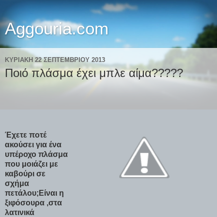
Aggouria.com
ΚΥΡΙΑΚΉ 22 ΣΕΠΤΕΜΒΡΊΟΥ 2013
Ποιό πλάσμα έχει μπλε αίμα?????
Έχετε ποτέ
ακούσει για ένα
υπέροχο πλάσμα
που μοιάζει με
καβούρι σε
σχήμα
πετάλου;Είναι η
ξιφόσουρα ,στα
λατινικά