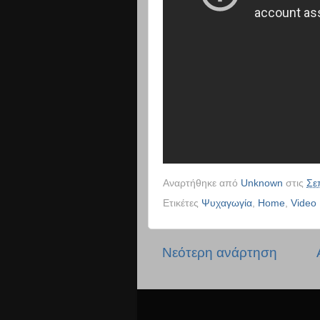
Αναρτήθηκε από
Unknown
στις
Σε
Ετικέτες
Ψυχαγωγία
,
Home
,
Video
Νεότερη ανάρτηση