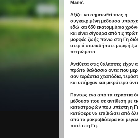
Mane’.
Αξίζει να σημειωθεί πως η
συγκεκριμένη μέδουσα υπάρχε
εδώ και 650 εκατομμύρια χρόνι
και είναι σίγουρα από τις πρώτ
μορφές ζωής πάνω στη Γη διότι
στεριά οποιαδήποτε μορφή ζω
πετρώματα.
Αντίθετα στις θάλασσες είχαν 
πρώτα θαλάσσια όντα που μερι
σαν τεράστια χταπόδια, τεράστ
και υπήρχαν και μικρότερα όντ
Πάντως ένα από τα τεράστια ό
μέδουσα που σε αντίθεση με τ
καταστροφών που υπέστη η Γη
κατάφερε να επιβιώσει από όλε
από τα μακροβιότερα και μεγα
ποτέ στη Γη.