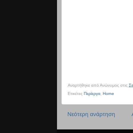
Αναρτήθηκε από
Ανώνυμος
στις
Σε
Ετικέτες
Περίεργα
,
Home
Νεότερη ανάρτηση