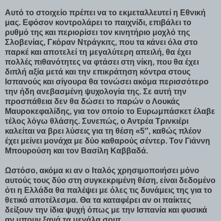
Αυτό το στοιχείο πρέπει να το εκμεταλλευτεί η Εθνική
μας. Εφόσον κοντρολάρει το παιχνίδι, επιβάλει το
ρυθμό της και περιορίσει τον κινητήριο μοχλό της
Σλοβενίας, Γκόραν Ντράγκιτς, που τα κάνει όλα στο
παρκέ και αποτελεί τη μεγαλύτερη απειλή, θα έχει
πολλές πιθανότητες να φτάσει στη νίκη, που θα έχει
διπλή αξία μετά και την επικράτηση κόντρα στους
Ισπανούς και σίγουρα θα τονώσει ακόμα περισσότερο
την ήδη ανεβασμένη ψυχολογία της. Σε αυτή την
προσπάθεια δεν θα δώσει το παρών ο Λουκάς
Μαυροκεφαλίδης, για τον οποίο το Ευρωμπάσκετ έλαβε
τέλος λόγω θλάσης. Συνεπώς, ο Αντρέα Τρινκιέρι
καλείται να βρει λύσεις για τη θέση «5″, καθώς πλέον
έχει μείνει μονάχα με δύο καθαρούς σέντερ. Τον Γιάννη
Μπουρούση και τον Βασίλη Καββαδά.
Ωστόσο, ακόμα κι αν ο Ιταλός χρησιμοποιήσει μόνο
αυτούς τους δύο στη συγκεκριμένη θέση, είναι δεδομένο
ότι η Ελλάδα θα παλέψει με όλες τις δυνάμεις της για το
θετικό αποτέλεσμα. Θα τα καταφέρει αν οι παίκτες
δείξουν την ίδια ψυχή όπως με την Ισπανία και φυσικά
αν μπουν ξανά τα μεγάλα σουτ.