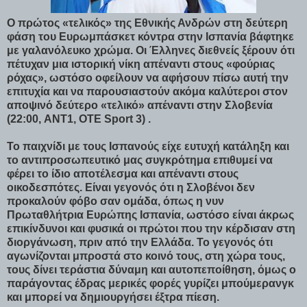
Ο πρώτος «τελικός» της Εθνικής Ανδρών στη δεύτερη
φάση του Ευρωμπάσκετ κόντρα στην Ισπανία βάφτηκε
με γαλανόλευκο χρώμα. Οι Έλληνες διεθνείς ξέρουν ότι
πέτυχαν μια ιστορική νίκη απέναντι στους «φούριας
ρόχας», ωστόσο οφείλουν να αφήσουν πίσω αυτή την
επιτυχία και να παρουσιαστούν ακόμα καλύτεροι στον
αποψινό δεύτερο «τελικό» απέναντι στην Σλοβενία
(22:00, ANT1, OTE Sport 3) .
Το παιχνίδι με τους Ισπανούς είχε ευτυχή κατάληξη και
το αντιπροσωπευτικό μας συγκρότημα επιθυμεί να
φέρει το ίδιο αποτέλεσμα και απέναντι στους
οικοδεσπότες. Είναι γεγονός ότι η Σλοβένοι δεν
προκαλούν φόβο σαν ομάδα, όπως η νυν
Πρωταθλήτρια Ευρώπης Ισπανία, ωστόσο είναι άκρως
επικίνδυνοι και φυσικά οι πρώτοι που την κέρδισαν στη
διοργάνωση, πριν από την Ελλάδα. Το γεγονός ότι
αγωνίζονται μπροστά στο κοινό τους, στη χώρα τους,
τους δίνει τεράστια δύναμη και αυτοπεποίθηση, όμως ο
παράγοντας έδρας μερικές φορές γυρίζει μπούμερανγκ
και μπορεί να δημιουργήσει έξτρα πίεση.