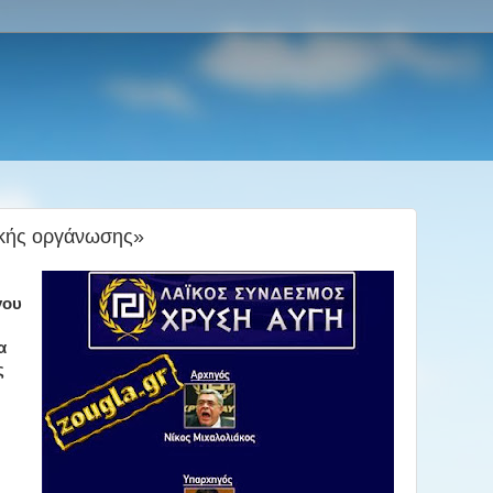
ικής οργάνωσης»
γου
α
ς