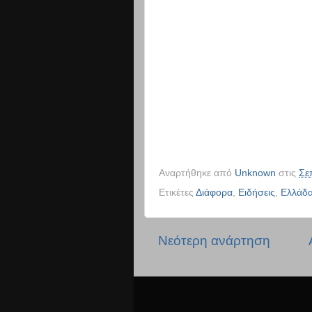
Αναρτήθηκε από
Unknown
στις
Σε
Ετικέτες
Διάφορα
,
Ειδήσεις
,
Ελλάδ
Νεότερη ανάρτηση