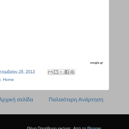
zougla.gr
πτεμβρίου 28, 2013
α
,
Home
Αρχική σελίδα
Παλαιότερη Ανάρτηση
Θέμα Παράθυρο εικόνας. Από το
Blogger
.