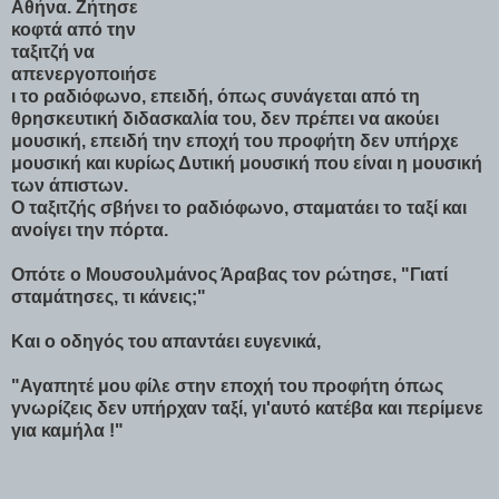
Αθήνα. Ζήτησε
κοφτά από την
ταξιτζή να
απενεργοποιήσε
ι το ραδιόφωνο, επειδή, όπως συνάγεται από τη
θρησκευτική διδασκαλία του, δεν πρέπει να ακούει
μουσική, επειδή την εποχή του προφήτη δεν υπήρχε
μουσική και κυρίως Δυτική μουσική που είναι η μουσική
των άπιστων.
Ο ταξιτζής σβήνει το ραδιόφωνο, σταματάει το ταξί και
ανοίγει την πόρτα.
Οπότε ο Μουσουλμάνος Άραβας τον ρώτησε, "Γιατί
σταμάτησες, τι κάνεις;"
Και ο οδηγός του απαντάει ευγενικά,
"Αγαπητέ μου φίλε στην εποχή του προφήτη όπως
γνωρίζεις δεν υπήρχαν ταξί, γι'αυτό κατέβα και περίμενε
για καμήλα !"