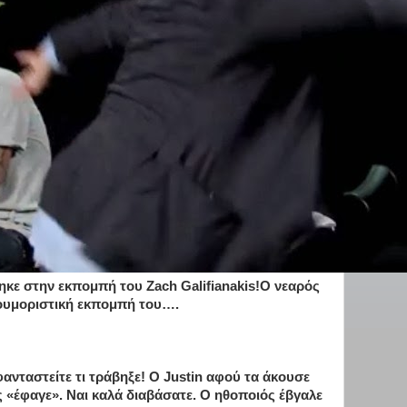
ηκε στην εκπομπή του Zach Galifianakis!Ο νεαρός
ιουμοριστική εκπομπή του….
φανταστείτε τι τράβηξε! Ο Justin αφού τα άκουσε
ς «έφαγε». Ναι καλά διαβάσατε. Ο ηθοποιός έβγαλε