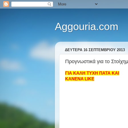
Aggouria.com
ΔΕΥΤΈΡΑ 16 ΣΕΠΤΕΜΒΡΊΟΥ 2013
Προγνωστικά για το Στοίχη
ΓΙΑ ΚΑΛΗ ΤΥΧΗ ΠΑΤΑ ΚΑΙ
KANENA LIKE