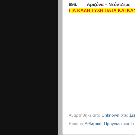
696.
Αριζόνα – Ντόν
ΓΙΑ ΚΑΛΗ ΤΥΧΗ ΠΑΤΑ ΚΑΙ KA
Αναρτήθηκε από
Unknown
στις
Σε
Ετικέτες
Αθλητικά
,
Προγνωστικά Στ