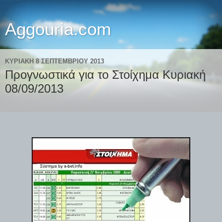
Aggouria.com
ΚΥΡΙΑΚΉ 8 ΣΕΠΤΕΜΒΡΊΟΥ 2013
Προγνωστικά για το Στοίχημα Κυριακή
08/09/2013