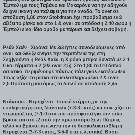
Έμπολι με τους Ταβάνο και Μακαρόνε να την οδηγούν
δείχνει ικανή να παλέψει για την άνοδο. Το over σε
απόδοση 1,80 στoν Stoiximan έχει προβάδισμα ενώ
αξίζει το ρίσκο και στο 1 & over σε απόδοση 2,40 αφού η
Έμπολι είναι ίδια ομάδα με πέρυσι και δείχνει σοβαρή.
Ρεάλ Χαέν - Χιρόνα: Με 3/3 ήττες συνοδευόμενες από
οver και G/G ξεκίνησε την περιπέτεια της στη
Σεg]γούντα η Ρεάλ Χαέν, η Χιρόνα μπήκε δυνατά με 2-1-
0 και τέρματα 6-2 (2/3 over 2,5). Στο 1,80 το 0:0 διπλό
ασιατικό, περιμένουμε πάντως πάλι γκολ εκατέρωθεν.
Ίσως αξίζει το ρίσκο στο καλοπληρωμένο 2 & over
2,5.Πρόταση μου όμως το διπλό σε απόδοση 2,45.
Ντάνταλκ - Ντροχέντα: Τοπικό ντέρμπι, με την
εκπληκτική φέτος Ντάνταλκ (7-3-3 εντός) να συνεχίζει το
ντεμαράζ της (7-1-0 στα πιο πρόσφατα) για τον τίτλο,
βρίσκεται στο -2 από την πρωτοπόρο Σεντ Πάτρικς,
αλλά να βρίσκει απέναντι την τη δυσκολοκατάβλητη
Ντροχέντα (3-7-3 εκτός, 3-5-0 στα τελευταία). Βάσει