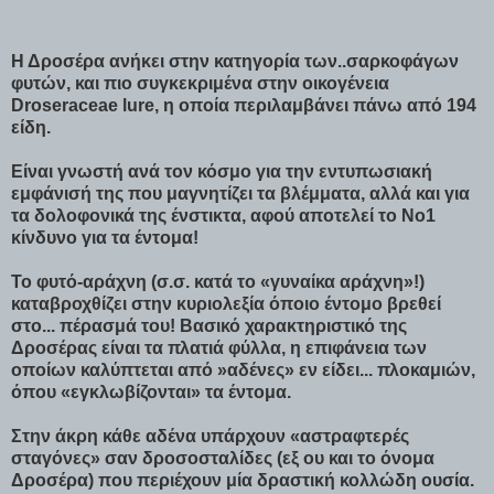
Η Δροσέρα ανήκει στην κατηγορία των..σαρκοφάγων
φυτών, και πιο συγκεκριμένα στην οικογένεια
Droseraceae lure, η οποία περιλαμβάνει πάνω από 194
είδη.
Είναι γνωστή ανά τον κόσμο για την εντυπωσιακή
εμφάνισή της που μαγνητίζει τα βλέμματα, αλλά και για
τα δολοφονικά της ένστικτα, αφού αποτελεί το Νο1
κίνδυνο για τα έντομα!
Το φυτό-αράχνη (σ.σ. κατά το «γυναίκα αράχνη»!)
καταβροχθίζει στην κυριολεξία όποιο έντομο βρεθεί
στο... πέρασμά του! Βασικό χαρακτηριστικό της
Δροσέρας είναι τα πλατιά φύλλα, η επιφάνεια των
οποίων καλύπτεται από »αδένες» εν είδει... πλοκαμιών,
όπου «εγκλωβίζονται» τα έντομα.
Στην άκρη κάθε αδένα υπάρχουν «αστραφτερές
σταγόνες» σαν δροσοσταλίδες (εξ ου και το όνομα
Δροσέρα) που περιέχουν μία δραστική κολλώδη ουσία.